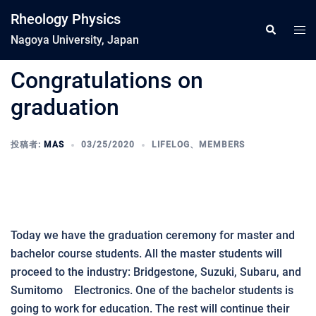
コ
Rheology Physics
ン
ト
検
索
Nagoya University, Japan
テ
グ
ン
ル
Congratulations on
ツ
メ
へ
graduation
ニ
ス
ュ
キ
ー
投稿者:
MAS
03/25/2020
LIFELOG
、
MEMBERS
ッ
プ
Today we have the graduation ceremony for master and
bachelor course students. All the master students will
proceed to the industry: Bridgestone, Suzuki, Subaru, and
Sumitomo Electronics. One of the bachelor students is
going to work for education. The rest will continue their