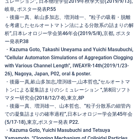
ュレーション”, 日本物理学会2019年秋季大会(2019/9/13),
岐阜, ポスター発表P.55
・後藤一真、畝山多加志、増渕雄一、”粒子の吸着・脱離
を考慮したセルオートマトン法による分散系の詰まりの解
析”,日本レオロジー学会第46年会(2019/5/8),京都, ポスタ
ー発表P.38
・Kazuma Goto, Takashi Uneyama and Yuichi Masubuchi,
“Cellular Automaton Simulations of Aggregation Clogging
with Various Channel Length”, IWEAYR-14th(2019/1/23-
26), Nagoya, Japan, P02, oral & poster.
・後藤一真,畝山多加志,増渕雄一,山本哲也,”セルオートマ
トンによる凝集詰まりのシミュレーション “,第8回ソフト
マター研究会(2018/12/7-8),東京,8P
・後藤一真、増渕雄一、山本哲也、”粒子分散系の細管内
での凝集詰まりの確率過程”,日本レオロジー学会第45年会
(5/17-18),東京,ポスター発表 P22.
・Kazuma Goto, Yuichi Masubuchi and Tetsuya
Yamamoto, “Clogging Mechanism of Colloidal Particles