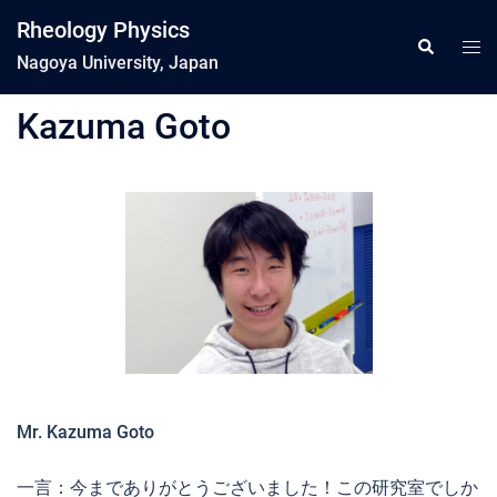
コ
Rheology Physics
ン
ト
検
索
Nagoya University, Japan
テ
グ
ン
ル
Kazuma Goto
ツ
メ
へ
ニ
ス
ュ
キ
ー
ッ
プ
Mr. Kazuma Goto
一言：今までありがとうございました！この研究室でしか