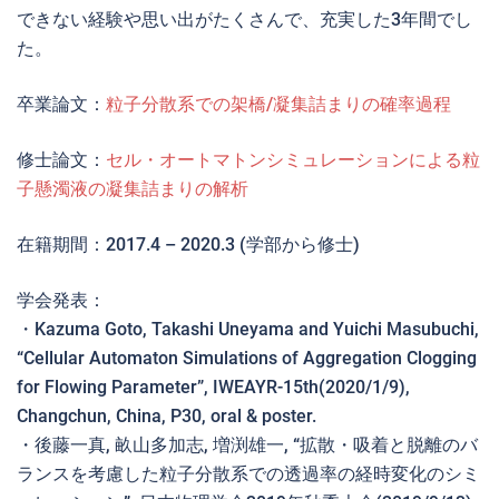
できない経験や思い出がたくさんで、充実した3年間でし
た。
卒業論文：
粒子分散系での架橋/凝集詰まりの確率過程
修士論文：
セル・オートマトンシミュレーションによる粒
子懸濁液の凝集詰まりの解析
在籍期間：2017.4 – 2020.3 (学部から修士)
学会発表：
・Kazuma Goto, Takashi Uneyama and Yuichi Masubuchi,
“Cellular Automaton Simulations of Aggregation Clogging
for Flowing Parameter”, IWEAYR-15th(2020/1/9),
Changchun, China, P30, oral & poster.
・後藤一真, 畝山多加志, 増渕雄一, “拡散・吸着と脱離のバ
ランスを考慮した粒子分散系での透過率の経時変化のシミ