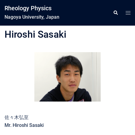
コ
Rheology Physics
ン
ト
検
索
Nagoya University, Japan
テ
グ
ン
ル
Hiroshi Sasaki
ツ
メ
へ
ニ
ス
ュ
キ
ー
ッ
プ
佐々木弘至
Mr. Hiroshi Sasaki