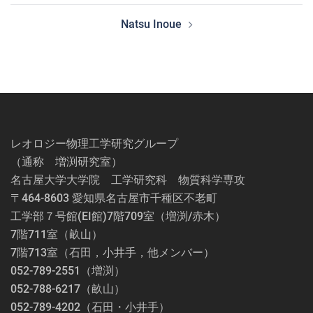
ナ
Natsu Inoue
ビ
ゲ
ー
シ
ョ
ン
レオロジー物理工学研究グループ
（通称 増渕研究室）
名古屋大学大学院 工学研究科 物質科学専攻
〒464-8603 愛知県名古屋市千種区不老町
工学部７号館(EI館)7階709室（増渕/赤木）
7階711室（畝山）
7階713室（石田，小井手，他メンバー）
052-789-2551（増渕）
052-788-6217（畝山）
052-789-4202（石田・小井手）