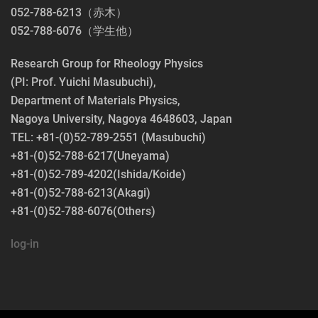
052-788-6213（赤木）
052-788-6076（学生他）
Research Group for Rheology Physics
(PI: Prof. Yuichi Masubuchi),
Department of Materials Physics,
Nagoya University, Nagoya 4648603, Japan
TEL: +81-(0)52-789-2551 (Masubuchi)
+81-(0)52-788-6217(Uneyama)
+81-(0)52-789-4202(Ishida/Koide)
+81-(0)52-788-6213(Akagi)
+81-(0)52-788-6076(Others)
log-in