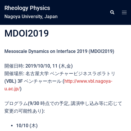
コ
Rheology Physics
ン
ト
検
索
Nagoya University, Japan
テ
グ
ン
ル
MDOI2019
ツ
メ
へ
ニ
ス
ュ
Mesoscale Dynamics on Interface 2019 (MDOI2019)
キ
ー
ッ
開催日時: 2019/10/10, 11 (木,金)
プ
開催場所: 名古屋大学 ベンチャービジネスラボラトリ
(VBL) 3F ベンチャーホール (
http://www.vbl.nagoya-
u.ac.jp/
)
プログラム(9/30 時点での予定, 講演申し込み等に応じて
変更の可能性あり):
10/10 (木)