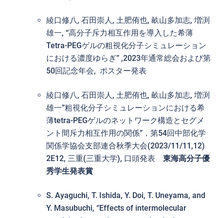
綾口修八, 石田崇人, 土肥侑也, 畝山多加志, 増渕
雄一, “高分子斥力相互作用を導入した希薄
Tetra-PEGゲルの粗視化分子シミュレーション
における濃度ゆらぎ” ,2023年通常総会および第
50回記念年会, ポスター発表
綾口修八, 石田崇人, 土肥侑也, 畝山多加志, 増渕
雄一”粗視化分子シミュレーションにおける希
薄tetra-PEGゲルのネットワーク構造とセグメ
ント間斥力相互作用の関係”，第54回中部化学
関係学協会支部連合秋季大会(2023/11/11,12)
2E12, 三重(三重大学), 口頭発表
東海高分子優
秀学生発表賞
S. Ayaguchi, T. Ishida, Y. Doi, T. Uneyama, and
Y. Masubuchi, “Effects of intermolecular