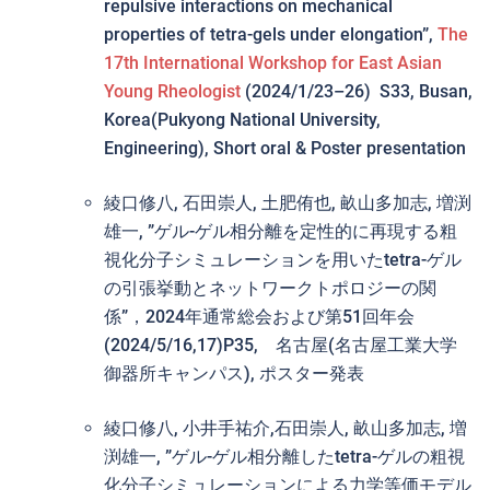
repulsive interactions on mechanical
properties of tetra-gels under elongation”,
The
17th International Workshop for East Asian
Young Rheologist
(2024/1/23–26) S33, Busan,
Korea(Pukyong National University,
Engineering), Short oral & Poster presentation
綾口修八, 石田崇人, 土肥侑也, 畝山多加志, 増渕
雄一, ”ゲル-ゲル相分離を定性的に再現する粗
視化分子シミュレーションを用いたtetra-ゲル
の引張挙動とネットワークトポロジーの関
係”，2024年通常総会および第51回年会
(2024/5/16,17)P35, 名古屋(名古屋工業大学
御器所キャンパス), ポスター発表
綾口修八, 小井手祐介,石田崇人, 畝山多加志, 増
渕雄一, ”ゲル-ゲル相分離したtetra-ゲルの粗視
化分子シミュレーションによる力学等価モデル