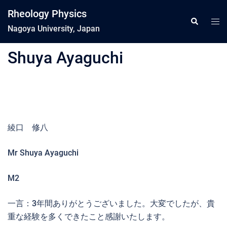
コ
Rheology Physics
ン
ト
検
索
Nagoya University, Japan
テ
グ
ン
ル
Shuya Ayaguchi
ツ
メ
へ
ニ
ス
ュ
キ
ー
ッ
プ
綾口 修八
Mr Shuya Ayaguchi
M2
一言：3年間ありがとうございました。大変でしたが、貴
重な経験を多くできたこと感謝いたします。