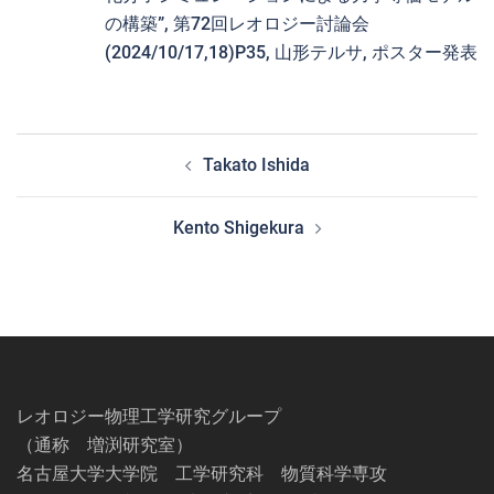
の構築”, 第72回レオロジー討論会
(2024/10/17,18)P35, 山形テルサ, ポスター発表
投
Takato Ishida
稿
ナ
Kento Shigekura
ビ
ゲ
ー
シ
ョ
ン
レオロジー物理工学研究グループ
（通称 増渕研究室）
名古屋大学大学院 工学研究科 物質科学専攻