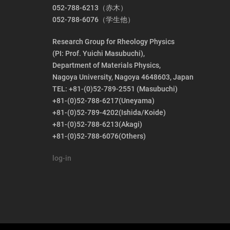
052-788-6213（赤木）
052-788-6076（学生他）
Research Group for Rheology Physics
(PI: Prof. Yuichi Masubuchi),
Department of Materials Physics,
Nagoya University, Nagoya 4648603, Japan
TEL: +81-(0)52-789-2551 (Masubuchi)
+81-(0)52-788-6217(Uneyama)
+81-(0)52-789-4202(Ishida/Koide)
+81-(0)52-788-6213(Akagi)
+81-(0)52-788-6076(Others)
log-in