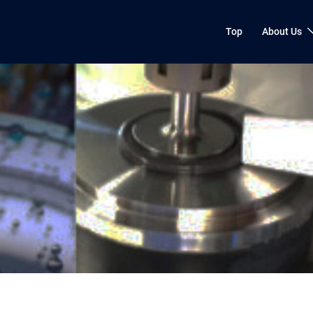
Top
About Us