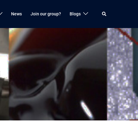
検
News
Join our group?
Blogs
索