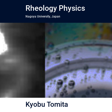
コ
Rheology Physics
ン
テ
Nagoya University, Japan
ン
ツ
へ
ス
キ
ッ
プ
Kyobu Tomita