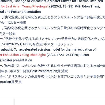
 Masubuchi, “Change of Viscoelastic Master Curves for Thermo-Oxidized
 for East Asian Young Rheologist
(2023/2/18–21) P49, Udon Thani,
ral and Poster presentation
増渕雄一, “劣化温度と劣化時間を変えたときのポリスチレンのゼロ剪断年度と
年会, ポスター発表
増渕雄一, “熱酸化劣化を受けるポリスチレンの分子量分布の経時変化とランダ
ポスター発表
増渕雄一, “熱酸化劣化を受けるポリスチレンの分子量分布の経時変化とランダ
023/12/1) PD06, 名古屋, ポスターセッション
Masubuchi, “An accelerated scission model for thermal oxidation of
or East Asian Young Rheologist
(2024/1/23–26) P20, Busan,
), Poster presentation
増渕雄一, “単分散ポリスチレンの熱酸化劣化に伴う分子鎖切断における末端分
 ポスター発表,Best Presentation賞 受賞
増渕雄一, “ポリスチレンの高温熱劣化における非アレニウス性と分子量分布” 
tation賞 受賞