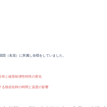
唱団（名混）に所属し合唱をしていました。
分布と線形粘弾性特性の変化
する熱劣化時の時間と温度の影響