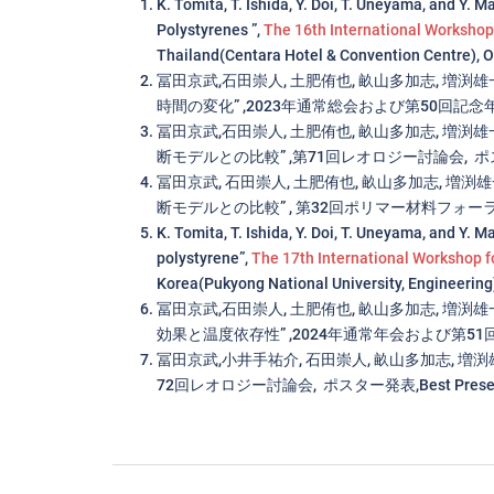
K. Tomita, T. Ishida, Y. Doi, T. Uneyama, and Y.
Polystyrenes ”,
The 16th International Workshop
Thailand(Centara Hotel & Convention Centre), O
冨田京武,石田崇人, 土肥侑也, 畝山多加志, 
時間の変化” ,2023年通常総会および第50回記念
冨田京武,石田崇人, 土肥侑也, 畝山多加志, 
断モデルとの比較” ,第71回レオロジー討論会, 
冨田京武, 石田崇人, 土肥侑也, 畝山多加志, 
断モデルとの比較” , 第32回ポリマー材料フォーラム(2
K. Tomita, T. Ishida, Y. Doi, T. Uneyama, and Y. 
polystyrene”,
The 17th International Workshop f
Korea(Pukyong National University, Engineering
冨田京武,石田崇人, 土肥侑也, 畝山多加志, 
効果と温度依存性” ,2024年通常年会および第51回年会,
冨田京武,小井手祐介, 石田崇人, 畝山多加志, 
72回レオロジー討論会, ポスター発表,Best Presen
投