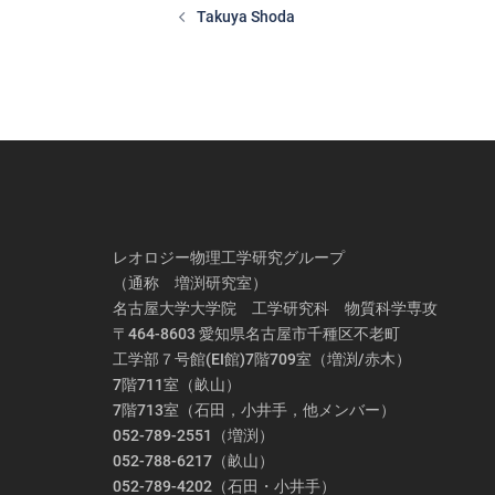
稿
Takuya Shoda
ナ
ビ
ゲ
ー
シ
ョ
ン
レオロジー物理工学研究グループ
（通称 増渕研究室）
名古屋大学大学院 工学研究科 物質科学専攻
〒464-8603 愛知県名古屋市千種区不老町
工学部７号館(EI館)7階709室（増渕/赤木）
7階711室（畝山）
7階713室（石田，小井手，他メンバー）
052-789-2551（増渕）
052-788-6217（畝山）
052-789-4202（石田・小井手）