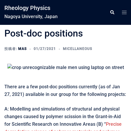
コ
Rheology Physics
ン
ト
検
索
Nagoya University, Japan
テ
グ
ン
ル
Post-doc positions
ツ
メ
へ
ニ
ス
投稿者:
MAS
01/27/2021
MICELLANEOUS
ュ
キ
ー
ッ
プ
There are a few post-doc positions currently (as of Jan
27, 2021) available in our group for the following projects:
A: Modelling and simulations of structural and physical
changes caused by polymer scission in the Grant-in-Aid
for Scientific Research on Innovative Areas (B) “
Precise