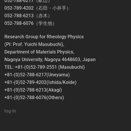
052-788-6217（畝山）
052-789-4202（石田・小井手）
052-788-6213（赤木）
052-788-6076（学生他）
Research Group for Rheology Physics
(PI: Prof. Yuichi Masubuchi),
Department of Materials Physics,
Nagoya University, Nagoya 4648603, Japan
TEL: +81-(0)52-789-2551 (Masubuchi)
+81-(0)52-788-6217(Uneyama)
+81-(0)52-789-4202(Ishida/Koide)
+81-(0)52-788-6213(Akagi)
+81-(0)52-788-6076(Others)
log-in