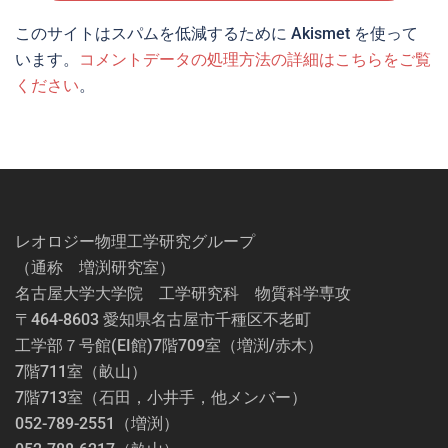
このサイトはスパムを低減するために Akismet を使って
います。
コメントデータの処理方法の詳細はこちらをご覧
ください
。
レオロジー物理工学研究グループ
（通称 増渕研究室）
名古屋大学大学院 工学研究科 物質科学専攻
〒464-8603 愛知県名古屋市千種区不老町
工学部７号館(EI館)7階709室（増渕/赤木）
7階711室（畝山）
7階713室（石田，小井手，他メンバー）
052-789-2551（増渕）