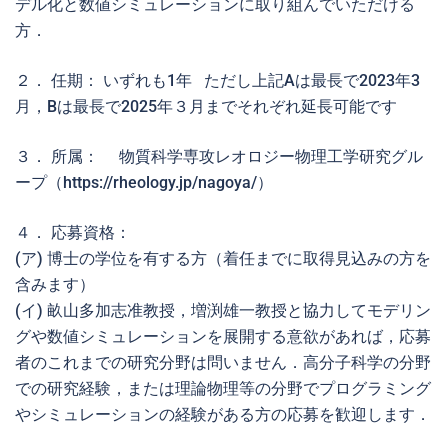
デル化と数値シミュレーションに取り組んでいただける
⽅．
２． 任期： いずれも1年 ただし上記Aは最長で2023年3
月，Bは最長で2025年３月までそれぞれ延長可能です
３． 所属： 物質科学専攻レオロジー物理工学研究グル
ープ（https://rheology.jp/nagoya/）
４． 応募資格：
(ア) 博士の学位を有する方（着任までに取得見込みの方を
含みます）
(イ) 畝山多加志准教授，増渕雄一教授と協力してモデリン
グや数値シミュレーションを展開する意欲があれば，応募
者のこれまでの研究分野は問いません．高分子科学の分野
での研究経験，または理論物理等の分野でプログラミング
やシミュレーションの経験がある方の応募を歓迎します．