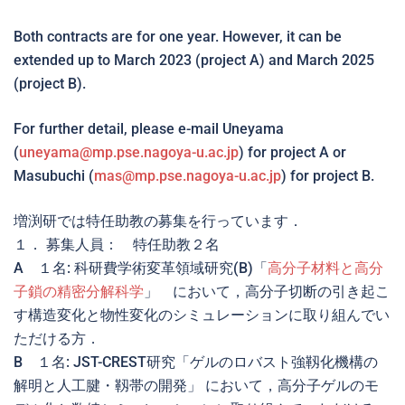
Both contracts are for one year. However, it can be
extended up to March 2023 (project A) and March 2025
(project B).
For further detail, please e-mail Uneyama
(
uneyama@mp.pse.nagoya-u.ac.jp
) for project A or
Masubuchi (
mas@mp.pse.nagoya-u.ac.jp
) for project B.
増渕研では特任助教の募集を行っています．
１． 募集人員： 特任助教２名
A １名: 科研費学術変革領域研究(B)「
高分子材料と高分
子鎖の精密分解科学
」 において，高分子切断の引き起こ
す構造変化と物性変化のシミュレーションに取り組んでい
ただける方．
B １名: JST-CREST研究「ゲルのロバスト強靱化機構の
解明と人工腱・靱帯の開発」 において，高分子ゲルのモ