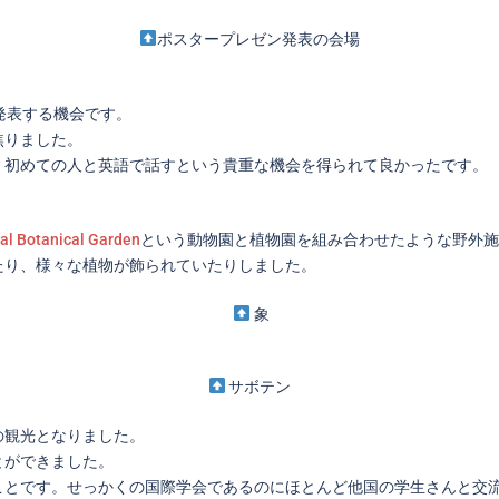
ポスタープレゼン発表の会場
発表する機会です。
焦りました。
、初めての人と英語で話すという貴重な機会を得られて良かったです。
al Botanical Garden
という動物園と植物園を組み合わせたような野外施
たり、様々な植物が飾られていたりしました。
象
サボテン
の観光となりました。
とができました。
ことです。せっかくの国際学会であるのにほとんど他国の学生さんと交