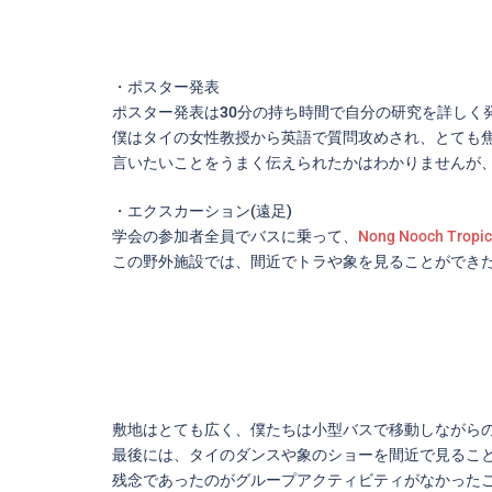
・ポスター発表
ポスター発表は30分の持ち時間で自分の研究を詳しく
僕はタイの女性教授から英語で質問攻めされ、とても
言いたいことをうまく伝えられたかはわかりませんが
・エクスカーション(遠足)
学会の参加者全員でバスに乗って、
Nong Nooch Tropic
この野外施設では、間近でトラや象を見ることができ
敷地はとても広く、僕たちは小型バスで移動しながら
最後には、タイのダンスや象のショーを間近で見るこ
残念であったのがグループアクティビティがなかった