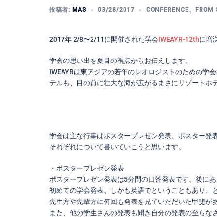
投稿者:
MAS
03/28/2017
CONFERENCE
、
FROM 
2017年 2/8〜2/11に開催された学会
IWEAYR-12th
に増
学会の思い出を夏目の視点からお伝えします。
IWEAYRは東アジアの若年のレオロジストのための
テルも、目の前に壮大な海が広がるまさにリゾートホ
学会は主な行事はポスタープレゼン発表、ポスター発表
それぞれについて書いていこうと思います。
・ポスタープレゼン発表
ポスタープレゼン発表は5分間の口答発表です。後に
初めての学会発表、しかも英語でということもあり、
先生方や先輩方に何回も発表を見ていただいた甲斐が
また、他の学生さんの発表も聞き自分の発表の至らな