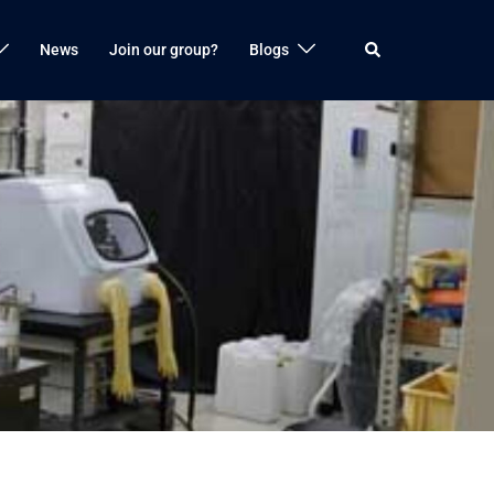
検
News
Join our group?
Blogs
索