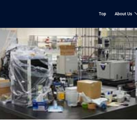
Top
About Us