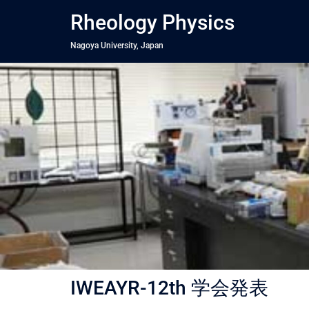
コ
Rheology Physics
ン
テ
Nagoya University, Japan
ン
ツ
へ
ス
キ
ッ
プ
IWEAYR-12th 学会発表