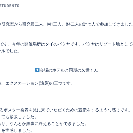
STUDENTS
渕研究室から研究員二人、M1三人、B4二人の計七人で参加してきまし
学会です。今年の開催場所はタイのパタヤです。パタヤはリゾート地とし
テルでした。
会場のホテルと同期の久世くん
、エクスカーション(遠足)の三つです。
あるポスター発表を見に来ていただくための宣伝をするような感じです。
とても緊張しました。
あり、なんとか無事に終えることができました。
さを実感しました。