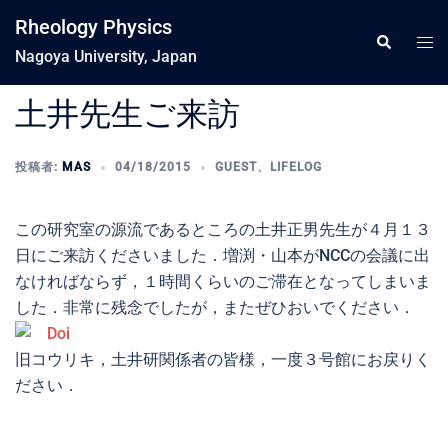
コ
Rheology Physics
ン
ト
検
索
Nagoya University, Japan
テ
グ
ン
ル
土井先生ご来訪
ツ
メ
へ
ニ
ス
投稿者:
MAS
04/18/2015
GUEST
、
LIFELOG
ュ
キ
ー
ッ
この研究室の源流であるところの土井正男先生が４月１３
プ
日にご来訪くださいました．増渕・山本がNCCの会議に出
なければならず，１時間くらいのご滞在となってしまいま
した．非常に残念でしたが，またぜひおいでください．
旧コウリキ，土井研関係者の皆様，一度３号館にお戻りく
ださい．