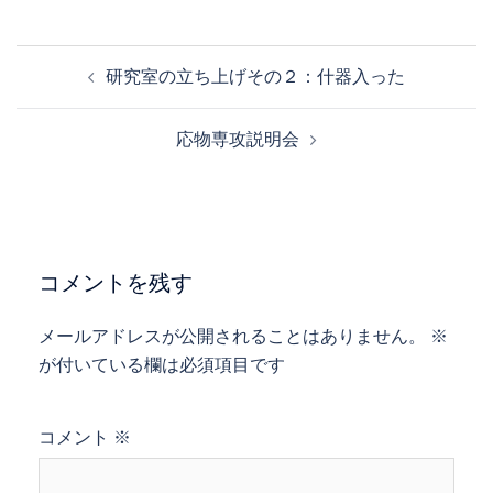
投
研究室の立ち上げその２：什器入った
稿
ナ
応物専攻説明会
ビ
ゲ
ー
シ
ョ
コメントを残す
ン
メールアドレスが公開されることはありません。
※
が付いている欄は必須項目です
コメント
※