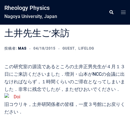
コ
Rheology Physics
ン
ト
検
索
Nagoya University, Japan
テ
グ
ン
ル
土井先生ご来訪
ツ
メ
へ
ニ
ス
投稿者:
MAS
04/18/2015
GUEST
、
LIFELOG
ュ
キ
ー
ッ
この研究室の源流であるところの土井正男先生が４月１３
プ
日にご来訪くださいました．増渕・山本がNCCの会議に出
なければならず，１時間くらいのご滞在となってしまいま
した．非常に残念でしたが，またぜひおいでください．
旧コウリキ，土井研関係者の皆様，一度３号館にお戻りく
ださい．