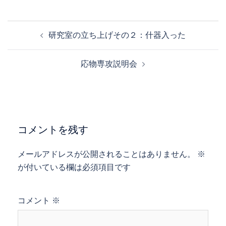
投
研究室の立ち上げその２：什器入った
稿
ナ
応物専攻説明会
ビ
ゲ
ー
シ
ョ
コメントを残す
ン
メールアドレスが公開されることはありません。
※
が付いている欄は必須項目です
コメント
※