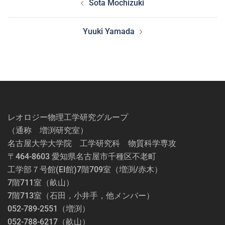
Sota Mochizuki
稿
ナ
Yuuki Yamada
ビ
ゲ
ー
シ
ョ
ン
レオロジー物理工学研究グループ
（通称 増渕研究室）
名古屋大学大学院 工学研究科 物質科学専攻
〒464-8603 愛知県名古屋市千種区不老町
工学部７号館(EI館)7階709室（増渕/赤木）
7階711室（畝山）
7階713室（石田，小井手，他メンバー）
052-789-2551（増渕）
052-788-6217（畝山）