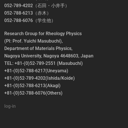
052-789-4202（石田・小井手）
052-788-6213（赤木）
052-788-6076（学生他）
Research Group for Rheology Physics
(PI: Prof. Yuichi Masubuchi),
Department of Materials Physics,
Nagoya University, Nagoya 4648603, Japan
TEL: +81-(0)52-789-2551 (Masubuchi)
+81-(0)52-788-6217(Uneyama)
+81-(0)52-789-4202(Ishida/Koide)
+81-(0)52-788-6213(Akagi)
+81-(0)52-788-6076(Others)
log-in