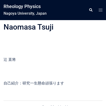
コ
Rheology Physics
ン
ト
検
索
Nagoya University, Japan
テ
グ
ン
ル
Naomasa Tsuji
ツ
メ
へ
ニ
ス
ュ
キ
ー
ッ
プ
辻 直将
自己紹介：研究一生懸命頑張ります
投