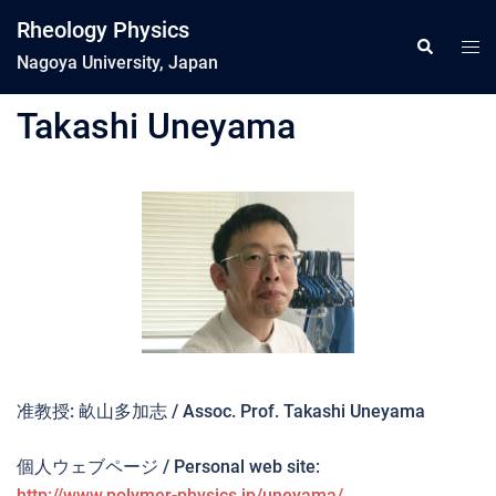
コ
Rheology Physics
ン
ト
検
索
Nagoya University, Japan
テ
グ
ン
ル
Takashi Uneyama
ツ
メ
へ
ニ
ス
ュ
キ
ー
ッ
プ
准教授: 畝山多加志 / Assoc. Prof. Takashi Uneyama
個人ウェブページ / Personal web site:
http://www.polymer-physics.jp/uneyama/