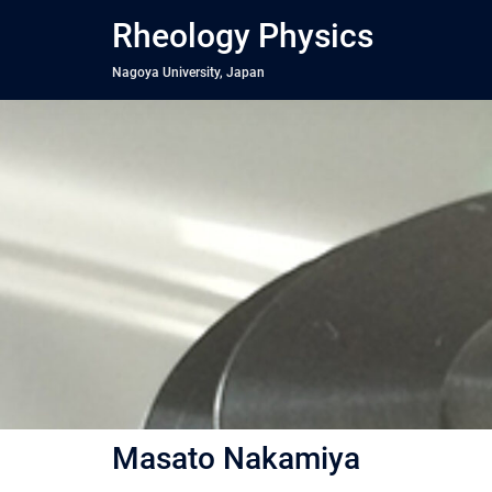
コ
Rheology Physics
ン
テ
Nagoya University, Japan
ン
ツ
へ
ス
キ
ッ
プ
Masato Nakamiya