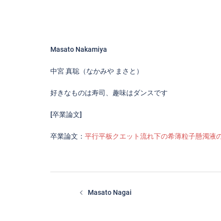
Masato Nakamiya
中宮 真聡（なかみや まさと）
好きなものは寿司、趣味はダンスです
[卒業論文]
卒業論文：
平行平板クエット流れ下の希薄粒子懸濁液
投
稿
Masato Nagai
ナ
ビ