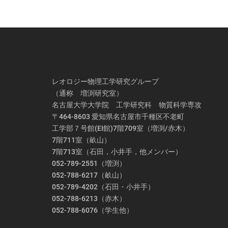
ゲ
ー
シ
ョ
ン
レオロジー物理工学研究グループ
（通称 増渕研究室）
名古屋大学大学院 工学研究科 物質科学専攻
〒464-8603 愛知県名古屋市千種区不老町
工学部７号館(EI館)7階709室（増渕/赤木）
7階711室（畝山）
7階713室（石田，小井手，他メンバー）
052-789-2551（増渕）
052-788-6217（畝山）
052-789-4202（石田・小井手）
052-788-6213（赤木）
052-788-6076（学生他）