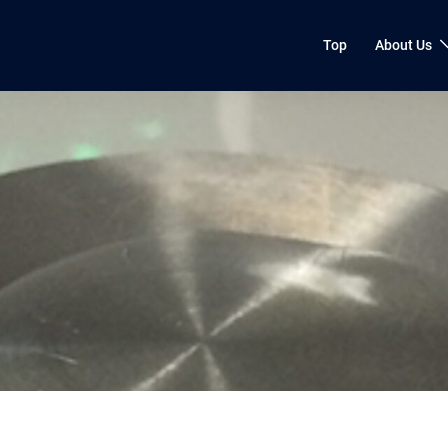
Top
About Us