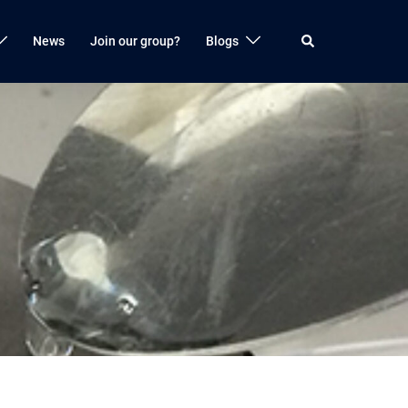
検
News
Join our group?
Blogs
索