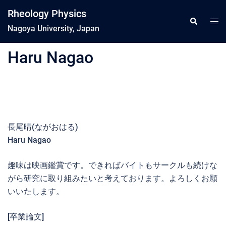
コ
Rheology Physics
ン
ト
検
索
Nagoya University, Japan
テ
グ
ン
ル
Haru Nagao
ツ
メ
へ
ニ
ス
ュ
キ
ー
ッ
プ
長尾晴(ながおはる)
Haru Nagao
趣味は映画鑑賞です。できればバイトもサークルも続けな
がら研究に取り組みたいと考えております。よろしくお願
いいたします。
[卒業論文]