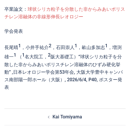
卒業論文：
球状シリカ粒子を分散した非からみあいポリス
チレン溶融体の非線形伸長レオロジー
学会発表
1
2
1
1
長尾晴
，小井手祐介
，石田崇人
，畝山多加志
，増渕
1
1
2
雄一
（
名大院工，
阪大基礎工）“球状シリカ粒子を分
散した非からみあいポリスチレン溶融体のひずみ硬化挙
動” ,日本レオロジー学会第53年会, 大阪大学豊中キャンパ
ス南部陽一郎ホール（大阪）, 2026/6/4, P40, ポスター発
表
投
Kai Tomiyama
稿
ナ