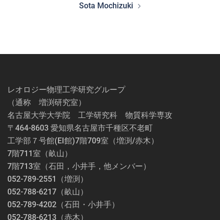
Sota Mochizuki
ビ
ゲ
ー
シ
ョ
ン
レオロジー物理工学研究グループ
（通称 増渕研究室）
名古屋大学大学院 工学研究科 物質科学専攻
〒464-8603 愛知県名古屋市千種区不老町
工学部７号館(EI館)7階709室（増渕/赤木）
7階711室（畝山）
7階713室（石田，小井手，他メンバー）
052-789-2551（増渕）
052-788-6217（畝山）
052-789-4202（石田・小井手）
052-788-6213（赤木）